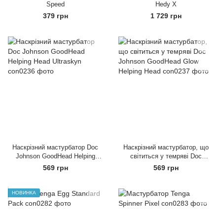
Speed
Hedy X
379 грн
1 729 грн
Наскрізний мастурбатор Doc
Наскрізний мастурбатор, що
Johnson GoodHead Helping
світиться у темряві Doc
Head Ultraskyn
Johnson GoodHead Glow
569 грн
569 грн
Helping Head
НОВИНКА