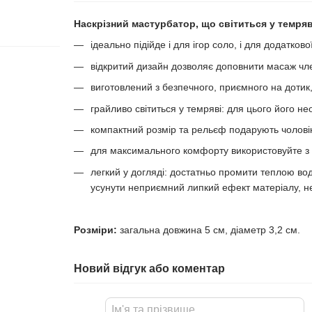
Наскрізний мастурбатор, що світиться у темря
ідеально підійде і для ігор соло, і для додатково
відкритий дизайн дозволяє доповнити масаж ч
виготовлений з безпечного, приємного на дотик
грайливо світиться у темряві: для цього його н
компактний розмір та рельєф подарують чоловіко
для максимального комфорту використовуйте з 
легкий у догляді: достатньо промити теплою во
усунути неприємний липкий ефект матеріалу, н
Розміри:
загальна довжина 5 см, діаметр 3,2 см.
Новий відгук або коментар