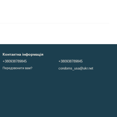
Контактна інформація
+380938789845
+380938789845
condoms_usa@ukr.net
Передзвонити вам?