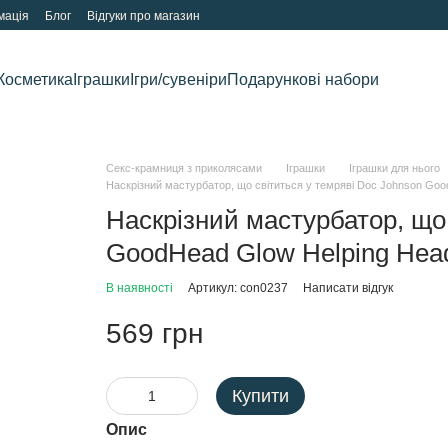
мація
Блог
Відгуки про магазин
Косметика
Іграшки
Ігри/сувеніри
Подарункові набори
Секс-крамниця з приколясами
Іграшки
Іграшки для нього
Наскрізний мастурбатор, що світиться у темряві Doc Johnson Goo
Наскрізний мастурбатор, що 
GoodHead Glow Helping Hea
В наявності
Артикул: con0237
Написати відгук
569 грн
Купити
Опис