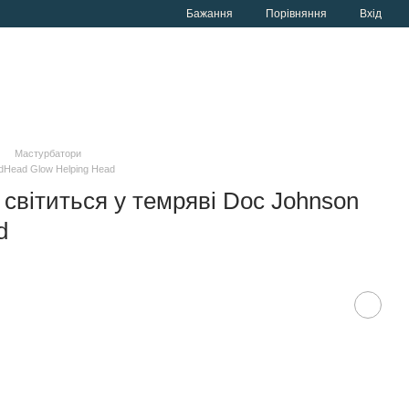
Порівняння
Бажання
Вхід
Мастурбатори
dHead Glow Helping Head
світиться у темряві Doc Johnson
d