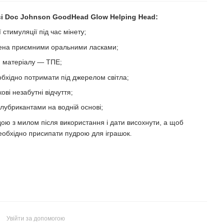
ві Doc Johnson GoodHead Glow Helping Head:
ї стимуляції під час мінету;
лена приємними оральними ласками;
, матеріалу — ТПЕ;
еобхідно потримати під джерелом світла;
ві незабутні відчуття;
лубрикантами на водній основі;
дою з милом після використання і дати висохнути, а щоб
еобхідно присипати пудрою для іграшок.
Увійти за допомогою