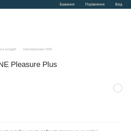
Порівняння
Бажання
Вхід
 в роздріб
Презервативи ONE
E Pleasure Plus