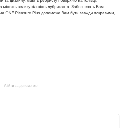
и та дизайну, мають ребристу поверхню на голівці.
а містять велику кількість лубриканта. Забезпечать Вам
рма ONE Pleasure Plus допоможе Вам бути завжди яскравими,
Увійти за допомогою