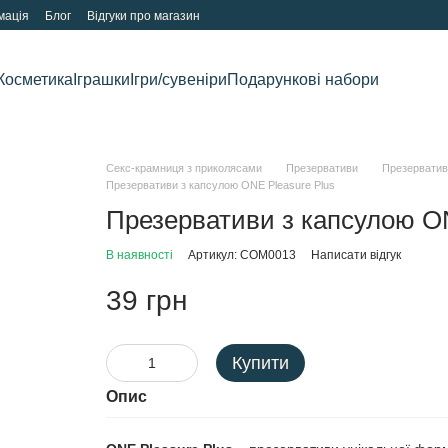
мація
Блог
Відгуки про магазин
Косметика
Іграшки
Ігри/сувеніри
Подарункові набори
Секс-крамниця з приколясами
Презервативи
Презервативи
Презервативи з капсулою ONE Pleasure Plus
Презервативи з капсулою ON
В наявності
Артикул: COM0013
Написати відгук
39 грн
Купити
Опис