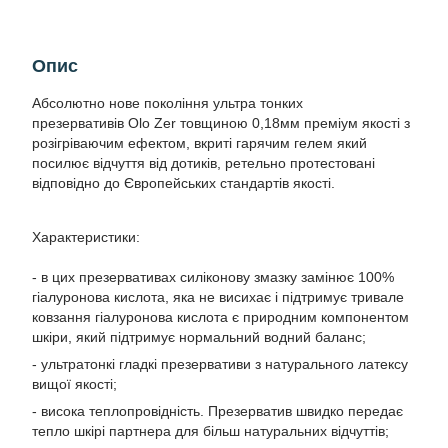
Опис
Абсолютно нове покоління ультра тонких
презервативів Olo Zer товщиною 0,18мм преміум якості з
розігріваючим ефектом, вкриті гарячим гелем який
посилює відчуття від дотиків, ретельно протестовані
відповідно до Європейських стандартів якості.
Характеристики:
- в цих презервативах силіконову змазку замінює 100%
гіалуронова кислота, яка не висихає і підтримує тривале
ковзання гіалуронова кислота є природним компонентом
шкіри, який підтримує нормальний водний баланс;
- ультратонкі гладкі презервативи з натурального латексу
вищої якості;
- висока теплопровідність. Презерватив швидко передає
тепло шкірі партнера для більш натуральних відчуттів;